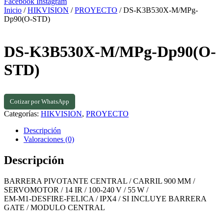
Facebook
Instagram
Inicio
/
HIKVISION
/
PROYECTO
/ DS-K3B530X-M/MPg-
Dp90(O-STD)
DS-K3B530X-M/MPg-Dp90(O-
STD)
Cotizar por WhatsApp
Categorías:
HIKVISION
,
PROYECTO
Descripción
Valoraciones (0)
Descripción
BARRERA PIVOTANTE CENTRAL / CARRIL 900 MM /
SERVOMOTOR / 14 IR / 100‑240 V / 55 W /
EM‑M1‑DESFIRE‑FELICA / IPX4 / SI INCLUYE BARRERA
GATE / MODULO CENTRAL