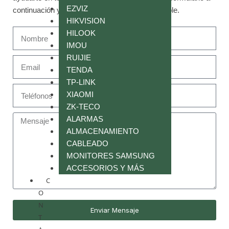
EZVIZ
continuación y te responderemos lo antes posible.
HIKVISION
HILOOK
IMOU
RUIJIE
TENDA
TP-LINK
XIAOMI
ZK-TECO
ALARMAS
ALMACENAMIENTO
CABLEADO
MONITORES SAMSUNG
ACCESORIOS Y MÁS
C
O
N
Enviar Mensaje
T