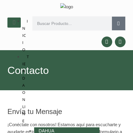
I
N
IC
I
O
T
IE
Contacto
N
D
A
O
N
LI
Envía tu Mensaje
N
E
¡Conéctate con nosotros! Estamos aquí para escucharte y
DAHUA
ayudarte en todo lo que necesites. Completa el formulario a