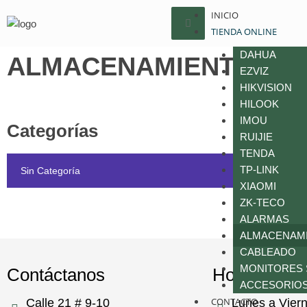
INICIO
TIENDA ONLINE
DAHUA
ALMACENAMIENTO
EZVIZ
HIKVISION
Inicio
/ ALMACENAMIENTO
HILOOK
IMOU
Categorías
RUIJIE
TENDA
TP-LINK
Sin Categoría
XIAOMI
ZK-TECO
ALARMAS
ALMACENAM
CABLEADO
MONITORES
Contáctanos
Horario de 
ACCESORIOS
CONTACTO
Calle 21 # 9-10
Lunes a Vier