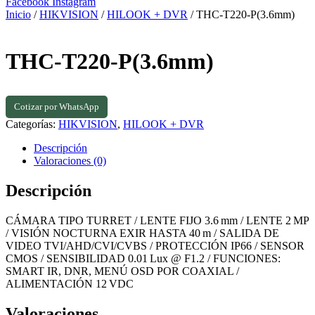
Facebook
Instagram
Inicio
/
HIKVISION
/
HILOOK + DVR
/ THC-T220-P(3.6mm)
THC-T220-P(3.6mm)
Cotizar por WhatsApp
Categorías:
HIKVISION
,
HILOOK + DVR
Descripción
Valoraciones (0)
Descripción
CÁMARA TIPO TURRET / LENTE FIJO 3.6 mm / LENTE 2 MP
/ VISIÓN NOCTURNA EXIR HASTA 40 m / SALIDA DE
VIDEO TVI/AHD/CVI/CVBS / PROTECCIÓN IP66 / SENSOR
CMOS / SENSIBILIDAD 0.01 Lux @ F1.2 / FUNCIONES:
SMART IR, DNR, MENÚ OSD POR COAXIAL /
ALIMENTACIÓN 12 VDC
Valoraciones