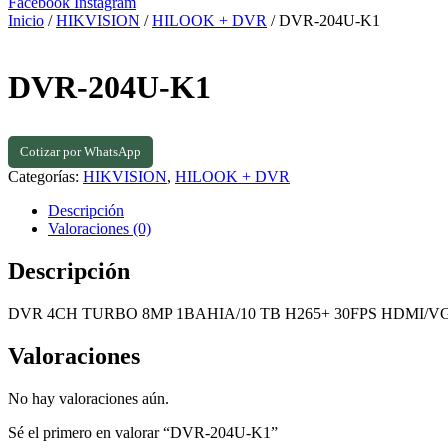
Facebook
Instagram
Inicio
/
HIKVISION
/
HILOOK + DVR
/ DVR-204U-K1
DVR-204U-K1
Cotizar por WhatsApp
Categorías:
HIKVISION
,
HILOOK + DVR
Descripción
Valoraciones (0)
Descripción
DVR 4CH TURBO 8MP 1BAHIA/10 TB H265+ 30FPS HDMI/
Valoraciones
No hay valoraciones aún.
Sé el primero en valorar “DVR-204U-K1”