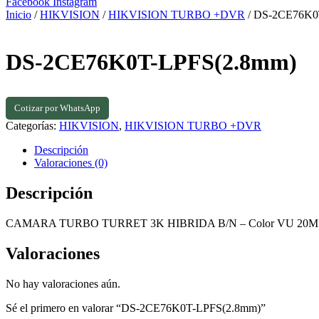
Facebook
Instagram
Inicio
/
HIKVISION
/
HIKVISION TURBO +DVR
/ DS-2CE76K0
DS-2CE76K0T-LPFS(2.8mm)
Cotizar por WhatsApp
Categorías:
HIKVISION
,
HIKVISION TURBO +DVR
Descripción
Valoraciones (0)
Descripción
CAMARA TURBO TURRET 3K HIBRIDA B/N – Color VU 20M
Valoraciones
No hay valoraciones aún.
Sé el primero en valorar “DS-2CE76K0T-LPFS(2.8mm)”