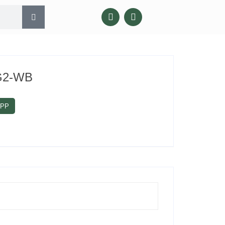
G2-WB
APP