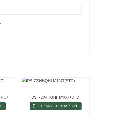
o.
)(C)
iDS-7204HQHI-M1/XT(STD)
PP
COTIZAR POR WHATSAPP