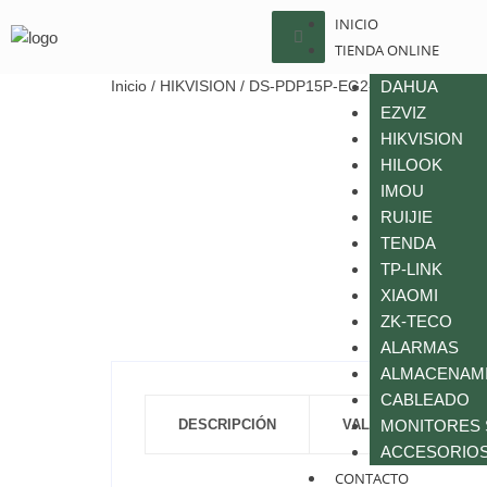
INICIO
TIENDA ONLINE
Inicio
/
HIKVISION
/ DS-PDP15P-EG2-WB
DAHUA
EZVIZ
HIKVISION
HILOOK
IMOU
RUIJIE
TENDA
TP-LINK
XIAOMI
ZK-TECO
ALARMAS
ALMACENAM
CABLEADO
DESCRIPCIÓN
VALORACIONES (0)
MONITORES
ACCESORIOS
CONTACTO