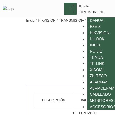
INICIO
TIENDA ONLINE
Inicio
/
HIKVISION
/
TRANSMISION
/ DS-3WAP621E-S
DAHUA
EZVIZ
HIKVISION
HILOOK
IMOU
RUIJIE
TENDA
TP-LINK
XIAOMI
ZK-TECO
ALARMAS
ALMACENAM
CABLEADO
DESCRIPCIÓN
VALORACIONES (0)
MONITORES
ACCESORIOS
CONTACTO