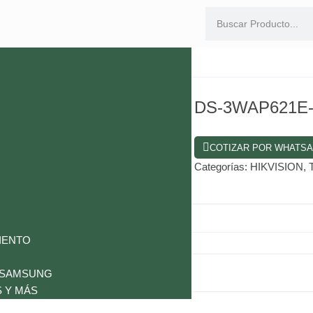
I
DS-3WAP621E-
COTIZAR POR WHATS
Categorías:
HIKVISION
,
IENTO
 SAMSUNG
 Y MÁS