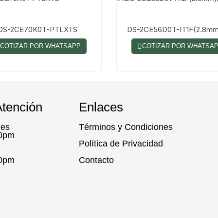
DS-2CE70K0T-PTLXTS
DS-2CE56D0T-IT1F(2.8mm
COTIZAR POR WHATSAPP
COTIZAR POR WHATSA
Atención
Enlaces
nes
Términos y Condiciones
00pm
Política de Privacidad
00pm
Contacto