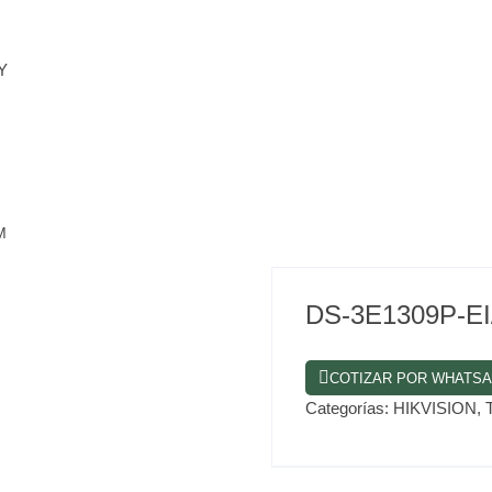
Y
M
DS-3E1309P-EI
COTIZAR POR WHATS
Categorías:
HIKVISION
,