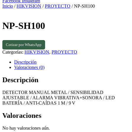
Facebook
Instagram
Inicio
/
HIKVISION
/
PROYECTO
/ NP-SH100
NP-SH100
Cotizar por WhatsApp
Categorías:
HIKVISION
,
PROYECTO
Descripción
Valoraciones (0)
Descripción
DETECTOR MANUAL METAL / SENSIBILIDAD
AJUSTABLE / ALARMA VIBRATIVA+SONORA / LED
BATERÍA / ANTI‑CAÍDAS 1 M / 9 V
Valoraciones
No hay valoraciones aún.