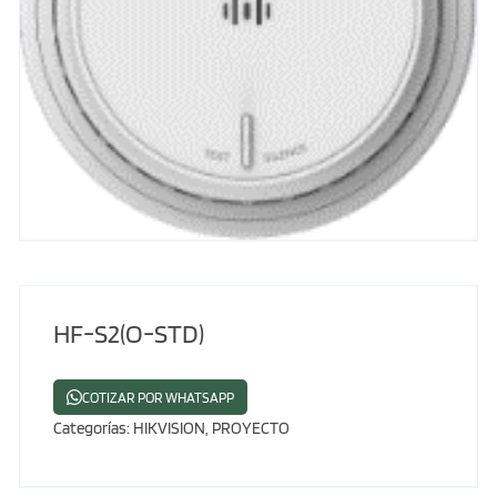
HF-S2(O-STD)
COTIZAR POR WHATSAPP
Categorías:
HIKVISION
,
PROYECTO