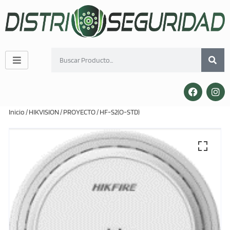
Inicio
/
HIKVISION
/
PROYECTO
/ HF-S2(O-STD)