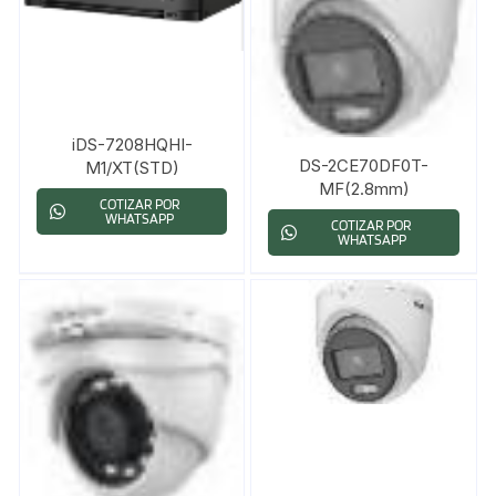
iDS-7208HQHI-
DS-2CE70DF0T-
M1/XT(STD)
MF(2.8mm)
COTIZAR POR
WHATSAPP
COTIZAR POR
WHATSAPP