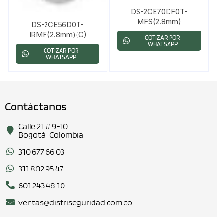
DS-2CE70DF0T-
MFS(2.8mm)
DS-2CE56D0T-
IRMF(2.8mm)(C)
COTIZAR POR
WHATSAPP
COTIZAR POR
WHATSAPP
Contáctanos
Calle 21 # 9-10
Bogotá-Colombia
310 677 66 03
311 802 95 47
601 243 48 10
ventas@distriseguridad.com.co