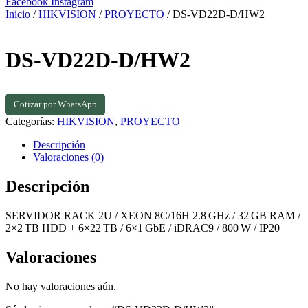
Facebook
Instagram
Inicio
/
HIKVISION
/
PROYECTO
/ DS-VD22D-D/HW2
DS-VD22D-D/HW2
Cotizar por WhatsApp
Categorías:
HIKVISION
,
PROYECTO
Descripción
Valoraciones (0)
Descripción
SERVIDOR RACK 2U / XEON 8C/16H 2.8 GHz / 32 GB RAM /
2×2 TB HDD + 6×22 TB / 6×1 GbE / iDRAC9 / 800 W / IP20
Valoraciones
No hay valoraciones aún.