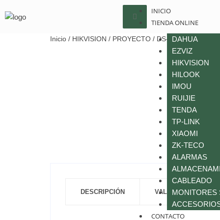
INICIO
TIENDA ONLINE
Inicio
/
HIKVISION
/
PROYECTO
/ DS-D6055UN-D/S
DAHUA
EZVIZ
HIKVISION
HILOOK
IMOU
RUIJIE
TENDA
TP-LINK
XIAOMI
ZK-TECO
ALARMAS
ALMACENAM
CABLEADO
DESCRIPCIÓN
VALORACIONES (0)
MONITORES
ACCESORIOS
CONTACTO