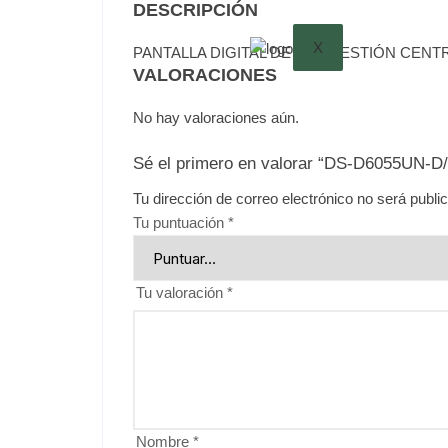
DESCRIPCIÓN
X
PANTALLA DIGITAL DE 55″ / GESTIÓN CEN
VALORACIONES
No hay valoraciones aún.
Sé el primero en valorar “DS-D6055UN-D
Tu dirección de correo electrónico no será publi
Tu puntuación
*
Tu valoración
*
Nombre
*