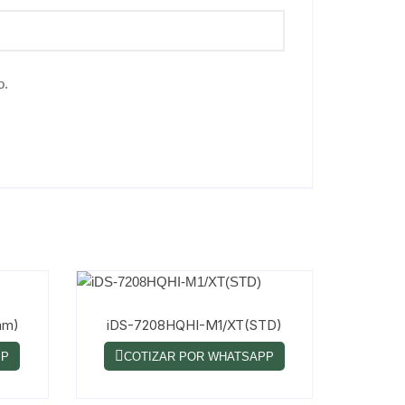
o.
mm)
iDS-7208HQHI-M1/XT(STD)
PP
COTIZAR POR WHATSAPP