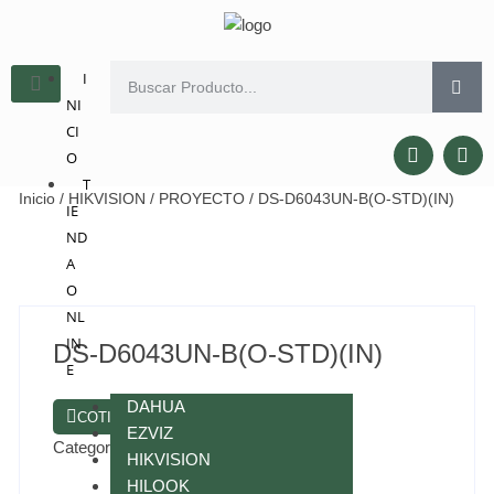
I
NI
CI
O
T
Inicio
/
HIKVISION
/
PROYECTO
/ DS-D6043UN-B(O-STD)(IN)
IE
ND
A
O
NL
IN
DS-D6043UN-B(O-STD)(IN)
E
DAHUA
COTIZAR POR WHATSAPP
EZVIZ
Categorías:
HIKVISION
,
PROYECTO
HIKVISION
HILOOK