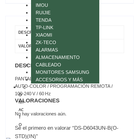
IMOU
RUIJIE
TENDA
TP-LINK
DESCRIPCIÓN
XIAOMI
ZK-TECO
VALORACIONES (0)
ALARMAS
ALMACENAMIENTO
CABLEADO
DESCRIPCIÓN
MONITORES SAMSUNG
PANTALLA DIGITAL 43″ 4K / PANEL A+ /
ACCESORIOS Y MÁS
AUTO‑COLOR / PROGRAMACIÓN REMOTA /
C
100‑240 V / 60 Hz
O
VALORACIONES
NT
AC
No hay valoraciones aún.
T
O
Sé el primero en valorar “DS-D6043UN-B(O-
STD)(IN)”