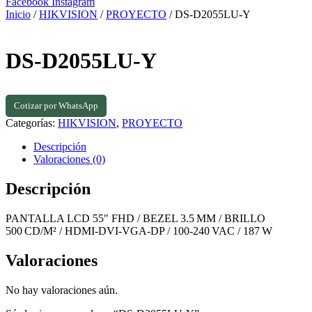
Facebook
Instagram
Inicio
/
HIKVISION
/
PROYECTO
/ DS-D2055LU-Y
DS-D2055LU-Y
Cotizar por WhatsApp
Categorías:
HIKVISION
,
PROYECTO
Descripción
Valoraciones (0)
Descripción
PANTALLA LCD 55″ FHD / BEZEL 3.5 MM / BRILLO
500 CD/M² / HDMI‑DVI‑VGA‑DP / 100‑240 VAC / 187 W
Valoraciones
No hay valoraciones aún.