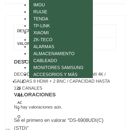
IMOU
RUIJIE
TENDA
TP-LINK
DESCRIPCIÓN
XIAOMI
ZK-TECO
VALORACIONES (0)
ALARMAS
ALMACENAMIENTO
CABLEADO
DESCRIPCIÓN
MONITORES SAMSUNG
DECODIFICADOR 4K / ENTRADAS HDMI 4K /
ACCESORIOS Y MÁS
SALIDAS 8 HDMI + 2 BNC / CAPACIDAD HASTA
C
128 CANALES
O
VALORACIONES
NT
AC
No hay valoraciones aún.
T
O
Sé el primero en valorar “DS-6908UDI(C)
(STD)”