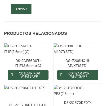
PRODUCTOS RELACIONADOS
DS-2CE56D0T-
iDS-7208HQHI-
IT1F(3.6mm)(C)
M1/XT(STD)
COTIZAR POR
COTIZAR POR
WHATSAPP
WHATSAPP
DS-2CE70DF0T-
DS-2CE70K0T-PTLXTS