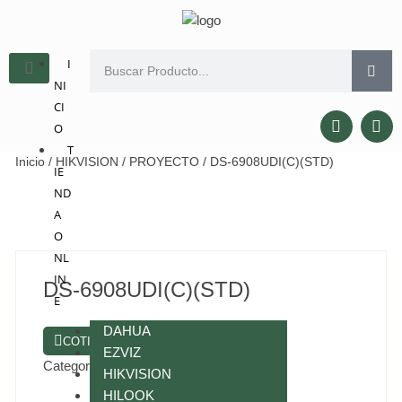
I
NI
CI
O
T
Inicio
/
HIKVISION
/
PROYECTO
/ DS-6908UDI(C)(STD)
IE
ND
A
O
NL
IN
DS-6908UDI(C)(STD)
E
DAHUA
COTIZAR POR WHATSAPP
EZVIZ
Categorías:
HIKVISION
,
PROYECTO
HIKVISION
HILOOK