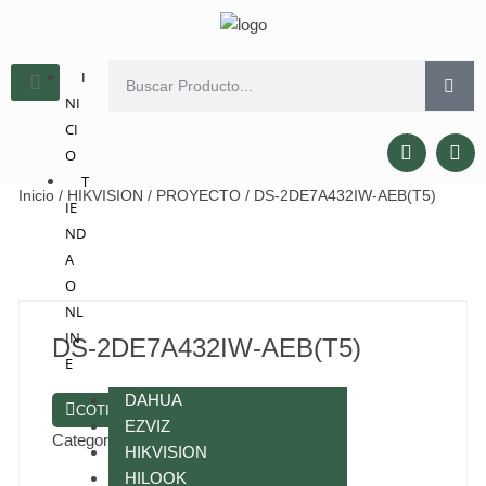
I
NI
CI
O
T
Inicio
/
HIKVISION
/
PROYECTO
/ DS-2DE7A432IW-AEB(T5)
IE
ND
A
O
NL
IN
DS-2DE7A432IW-AEB(T5)
E
DAHUA
COTIZAR POR WHATSAPP
EZVIZ
Categorías:
HIKVISION
,
PROYECTO
HIKVISION
HILOOK