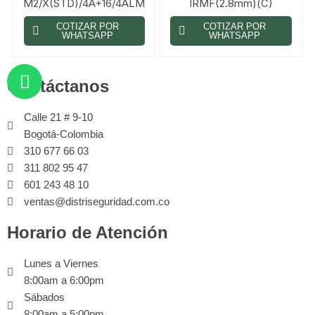
M2/X(STD)/4A+16/4ALM
IRMF(2.8mm)(C)
COTIZAR POR
COTIZAR POR
WHATSAPP
WHATSAPP
Contáctanos
Calle 21 # 9-10
Bogotá-Colombia
310 677 66 03
311 802 95 47
601 243 48 10
ventas@distriseguridad.com.co
Horario de Atención
Lunes a Viernes
8:00am a 6:00pm
Sábados
8:00am a 5:00pm