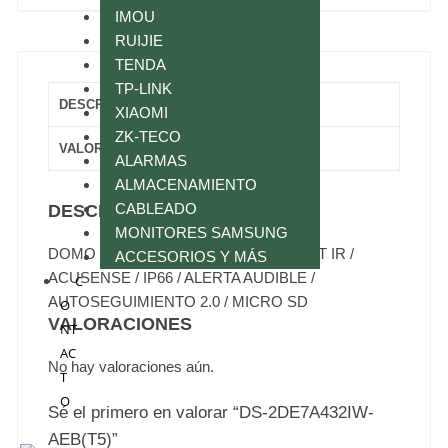
IMOU
RUIJIE
TENDA
TP-LINK
DESCRIPCIÓN
XIAOMI
ZK-TECO
VALORACIONES (0)
ALARMAS
ALMACENAMIENTO
CABLEADO
DESCRIPCIÓN
MONITORES SAMSUNG
DOMO PTZ IP 4MP / 32X ZOOM / 200MT IR /
ACCESORIOS Y MÁS
ACUSENSE / IP66 / ALERTA AUDIBLE /
C
AUTOSEGUIMIENTO 2.0 / MICRO SD
O
VALORACIONES
NT
AC
No hay valoraciones aún.
T
O
Sé el primero en valorar “DS-2DE7A432IW-
AEB(T5)”