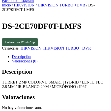
Facebook
Instagram
Inicio
/
HIKVISION
/
HIKVISION TURBO +DVR
/ DS-
2CE70DF0T-LMFS
DS-2CE70DF0T-LMFS
Cotizar por WhatsApp
Categorías:
HIKVISION
,
HIKVISION TURBO +DVR
Descripción
Valoraciones (0)
Descripción
TURRET 2 MP COLORVU SMART HYBRID / LENTE FIJO
2.8 MM / IR‑BLANCO 20 M / MICRÓFONO / IP67
Valoraciones
No hay valoraciones aún.