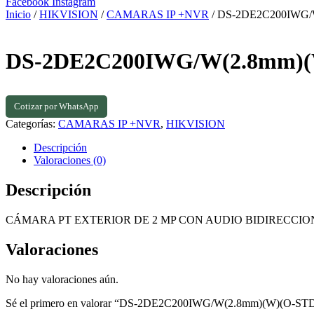
Facebook
Instagram
Inicio
/
HIKVISION
/
CAMARAS IP +NVR
/ DS-2DE2C200IWG/
DS-2DE2C200IWG/W(2.8mm)(
Cotizar por WhatsApp
Categorías:
CAMARAS IP +NVR
,
HIKVISION
Descripción
Valoraciones (0)
Descripción
CÁMARA PT EXTERIOR DE 2 MP CON AUDIO BIDIRECCI
Valoraciones
No hay valoraciones aún.
Sé el primero en valorar “DS-2DE2C200IWG/W(2.8mm)(W)(O-ST