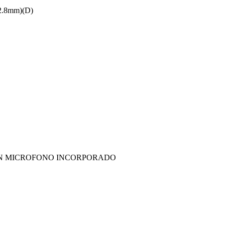
2.8mm)(D)
ON MICROFONO INCORPORADO