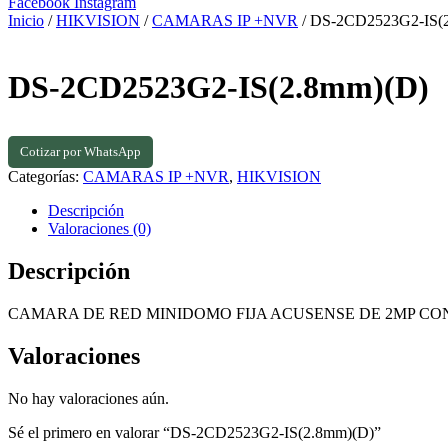
Facebook
Instagram
Inicio
/
HIKVISION
/
CAMARAS IP +NVR
/ DS-2CD2523G2-IS(
DS-2CD2523G2-IS(2.8mm)(D)
Cotizar por WhatsApp
Categorías:
CAMARAS IP +NVR
,
HIKVISION
Descripción
Valoraciones (0)
Descripción
CAMARA DE RED MINIDOMO FIJA ACUSENSE DE 2MP C
Valoraciones
No hay valoraciones aún.
Sé el primero en valorar “DS-2CD2523G2-IS(2.8mm)(D)”