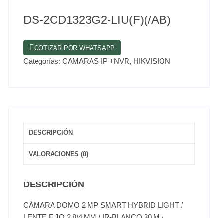
DS-2CD1323G2-LIU(F)(/AB)
COTIZAR POR WHATSAPP
Categorías:
CAMARAS IP +NVR
,
HIKVISION
DESCRIPCIÓN
VALORACIONES (0)
DESCRIPCIÓN
CÁMARA DOMO 2 MP SMART HYBRID LIGHT /
LENTE FIJO 2.8/4 MM / IR‑BLANCO 30 M /