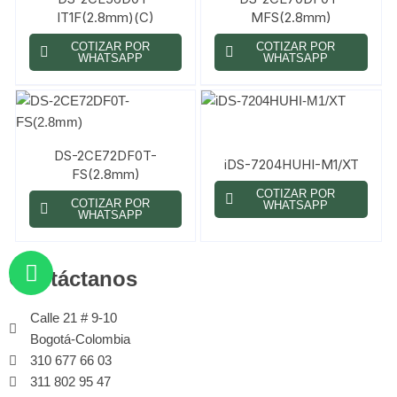
IT1F(2.8mm)(C)
MFS(2.8mm)
COTIZAR POR
COTIZAR POR
WHATSAPP
WHATSAPP
DS-2CE72DF0T-
iDS-7204HUHI-M1/XT
FS(2.8mm)
COTIZAR POR
COTIZAR POR
WHATSAPP
WHATSAPP
Contáctanos
Calle 21 # 9-10
Bogotá-Colombia
310 677 66 03
311 802 95 47