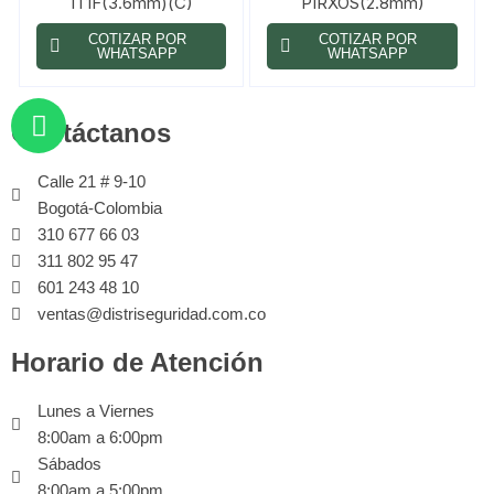
IT1F(3.6mm)(C)
PIRXOS(2.8mm)
COTIZAR POR
COTIZAR POR
WHATSAPP
WHATSAPP
Contáctanos
Calle 21 # 9-10
Bogotá-Colombia
310 677 66 03
311 802 95 47
601 243 48 10
ventas@distriseguridad.com.co
Horario de Atención
Lunes a Viernes
8:00am a 6:00pm
Sábados
8:00am a 5:00pm