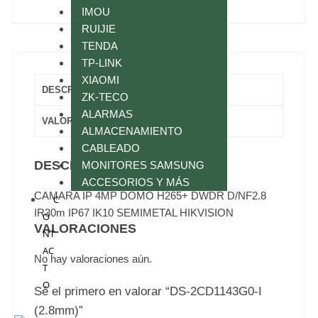
IMOU
RUIJIE
TENDA
TP-LINK
XIAOMI
DESCRIPCIÓN
ZK-TECO
ALARMAS
VALORACIONES (0)
ALMACENAMIENTO
CABLEADO
DESCRIPCIÓN
MONITORES SAMSUNG
ACCESORIOS Y MÁS
CAMARA IP 4MP DOMO H265+ DWDR D/NF2.8
C
IR30m IP67 IK10 SEMIMETAL HIKVISION
O
VALORACIONES
NT
AC
No hay valoraciones aún.
T
O
Sé el primero en valorar “DS-2CD1143G0-I
(2.8mm)”