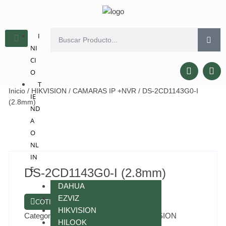
I
NI
CI
O
T
Inicio
/
HIKVISION
/
CAMARAS IP +NVR
/ DS-2CD1143G0-I
IE
(2.8mm)
ND
A
O
NL
IN
E
DS-2CD1143G0-I (2.8mm)
DAHUA
EZVIZ
COTIZAR POR WHATSAPP
HIKVISION
Categorías:
CAMARAS IP +NVR
,
HIKVISION
HILOOK