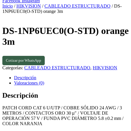
Facebook
Instagram
Inicio
/
HIKVISION
/
CABLEADO ESTRUCTURADO
/ DS-
1NP6UEC0(O-STD) orange 3m
DS-1NP6UEC0(O-STD) orange
3m
Cotizar por WhatsApp
Categorías:
CABLEADO ESTRUCTURADO
,
HIKVISION
Descripción
Valoraciones (0)
Descripción
PATCH CORD CAT 6 U/UTP / COBRE SÓLIDO 24 AWG / 3
METROS / CONTACTOS ORO 30 µ″ / VOLTAJE DE
OPERACIÓN 57 V / FUNDA PVC DIÁMETRO 5.8 ±0.2 mm /
COLOR NARANJA