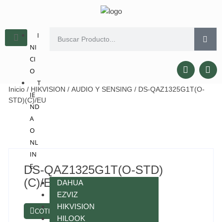
I
NI
CI
O
T
Inicio
/
HIKVISION
/
AUDIO Y SENSING
/ DS-QAZ1325G1T(O-
IE
STD)(C)/EU
ND
A
O
NL
IN
E
DS-QAZ1325G1T(O-STD)
(C)/EU
DAHUA
EZVIZ
HIKVISION
COTIZAR POR WHATSAPP
HILOOK