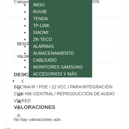
Categorías:
AUDIO Y SENSING
,
HIKVISION
IMOU
RUIJIE
TENDA
TP-LINK
XIAOMI
ZK-TECO
DESCRIPCIÓN
ALARMAS
ALMACENAMIENTO
VALORACIONES (0)
CABLEADO
MONITORES SAMSUNG
ACCESORIOS Y MÁS
DESCRIPCIÓN
C
BOCINA IP / POE / 12 VCC / PARA INTEGRACIÓN
O
CON HIK-CENTRAL / REPRODUCCIÓN DE AUDIO
NT
VÍA RED
AC
VALORACIONES
T
O
No hay valoraciones aún.