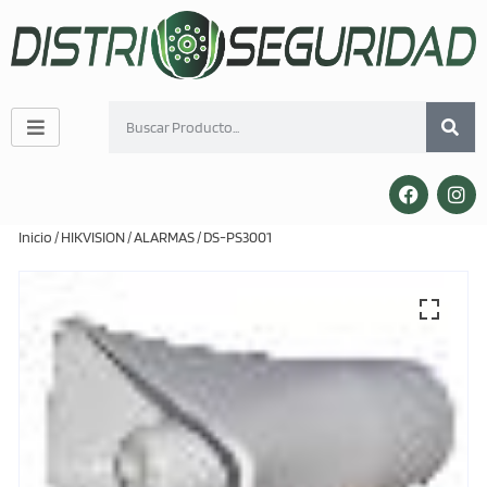
Inicio
/
HIKVISION
/
ALARMAS
/ DS-PS3001