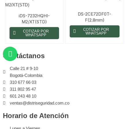
DS-2CE72DF0T-
iDS-7232HQHI-
F(2.8mm)
M2/XT(STD)
COTIZAR POR
COTIZAR POR
WHATSAPP
WHATSAPP
Contáctanos
Calle 21 # 9-10
Bogotá-Colombia
310 677 66 03
311 802 95 47
601 243 48 10
ventas@distriseguridad.com.co
Horario de Atención
Lunes a Viernes