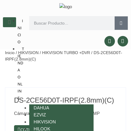
I
NI
CI
O
T
Inicio
/
HIKVISION
/
HIKVISION TURBO +DVR
/ DS-2CE56D0T-
IE
IRPF(2.8mm)(C)
ND
A
O
NL
IN
E
DS-2CE56D0T-IRPF(2.8mm)(C)
DAHUA
Cámara de torreta fija para interiores de 2MP
EZVIZ
HIKVISION
HILOOK
COTIZAR POR WHATSAPP