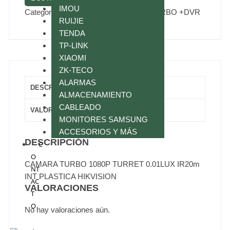
IMOU
Categorías:
HIKVISION
,
HIKVISION TURBO +DVR
RUIJIE
TENDA
TP-LINK
XIAOMI
ZK-TECO
ALARMAS
DESCRIPCIÓN
ALMACENAMIENTO
CABLEADO
VALORACIONES (0)
MONITORES SAMSUNG
ACCESORIOS Y MÁS
DESCRIPCIÓN
C
O
CAMARA TURBO 1080P TURRET 0.01LUX IR20m
NT
INT PLASTICA HIKVISION
AC
VALORACIONES
T
O
No hay valoraciones aún.