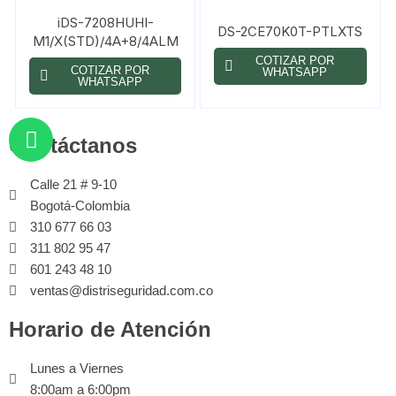
iDS-7208HUHI-
DS-2CE70K0T-PTLXTS
M1/X(STD)/4A+8/4ALM
COTIZAR POR
COTIZAR POR
WHATSAPP
WHATSAPP
Contáctanos
Calle 21 # 9-10
Bogotá-Colombia
310 677 66 03
311 802 95 47
601 243 48 10
ventas@distriseguridad.com.co
Horario de Atención
Lunes a Viernes
8:00am a 6:00pm