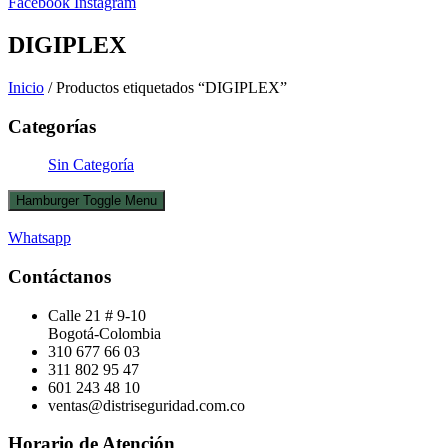
Facebook
Instagram
DIGIPLEX
Inicio
/ Productos etiquetados “DIGIPLEX”
Categorías
Sin Categoría
Hamburger Toggle Menu
Whatsapp
Contáctanos
Calle 21 # 9-10
Bogotá-Colombia
310 677 66 03
311 802 95 47
601 243 48 10
ventas@distriseguridad.com.co
Horario de Atención