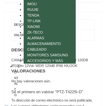
IMOU
RUIJIE
TENDA
TP-LINK
DESCRIPCIÓN
XIAOMI
ZK-TECO
VALORACIONES (0)
ALARMAS
ALMACENAMIENTO
CABLEADO
DESCRIPCIÓN
MONITORES SAMSUNG
CAMARA PTZ TURBO 1080P 25XZOOM 120DB
ACCESORIOS Y MÁS
IR100m 12Vdc WDR 120dB IP66 HILOOK
C
VALORACIONES
O
NT
No hay valoraciones aún.
AC
T
Sé el primero en valorar “PTZ-T4225I-D”
O
Tu dirección de correo electrónico no será publicada.
Los campos obligatorios están marcados con
*