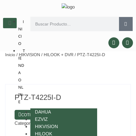
I
NI
CI
O
T
Inicio
/
HIKVISION
/
HILOOK + DVR
/ PTZ-T4225I-D
IE
ND
A
O
NL
IN
PTZ-T4225I-D
E
DAHUA
COTIZAR POR WHATSAPP
EZVIZ
Categorías:
HIKVISION
,
HILOOK + DVR
HIKVISION
HILOOK