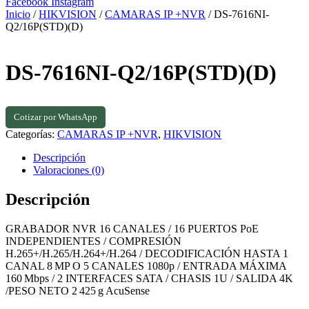
Facebook
Instagram
Inicio
/
HIKVISION
/
CAMARAS IP +NVR
/ DS-7616NI-
Q2/16P(STD)(D)
DS-7616NI-Q2/16P(STD)(D)
Cotizar por WhatsApp
Categorías:
CAMARAS IP +NVR
,
HIKVISION
Descripción
Valoraciones (0)
Descripción
GRABADOR NVR 16 CANALES / 16 PUERTOS PoE
INDEPENDIENTES / COMPRESIÓN
H.265+/H.265/H.264+/H.264 / DECODIFICACIÓN HASTA 1
CANAL 8 MP O 5 CANALES 1080p / ENTRADA MÁXIMA
160 Mbps / 2 INTERFACES SATA / CHASIS 1U / SALIDA 4K
/PESO NETO 2 425 g AcuSense